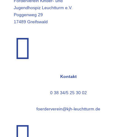
Förderverein Kinder- und
Jugendhospiz Leuchtturm e.V.
Poggenweg 29
17489 Greifswald

Kontakt
0 38 34/5 25 30 02
foerderverein@kjh-leuchtturm.de
